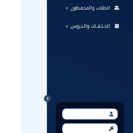
الطلاب والمحفظون
الحـلـقــات والـدروس