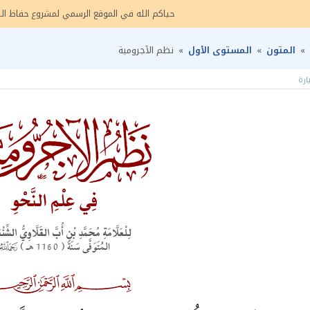
حياكم الله في
ال
موقع
الرسمي ل
مشروع حفاظ ال
»
المتون
»
المستوى الأول
»
نظم الآجرومية
فِي عِلْمِ الـنَّحْوِ
لِلْعَلَّامَةِ مُحَمَّدِ بْنِ أُبَّ القَلَّاوِيُّ الشِّن
$
المُتَوَفَّى سَنَةَ ( 1160 هـ )