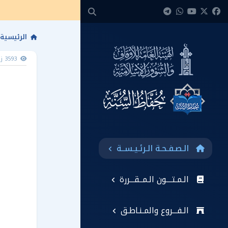
الرئيسية
3593 زيارة
الـصـفـحـة الـرئـيـســة
الـمـتــــون الـمــقـــررة
الـفـــروع والمـنـاطـق