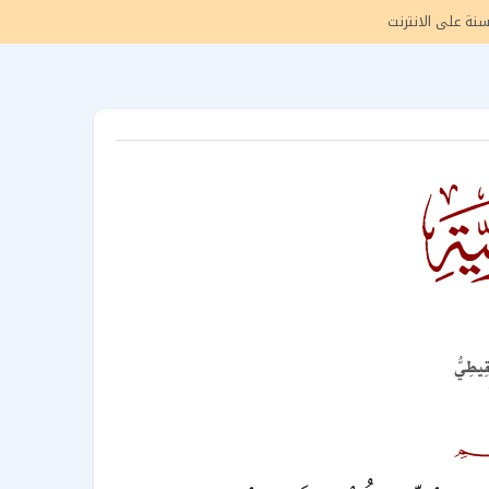
سنة
على الانترنت
ْقِيطِيُّ