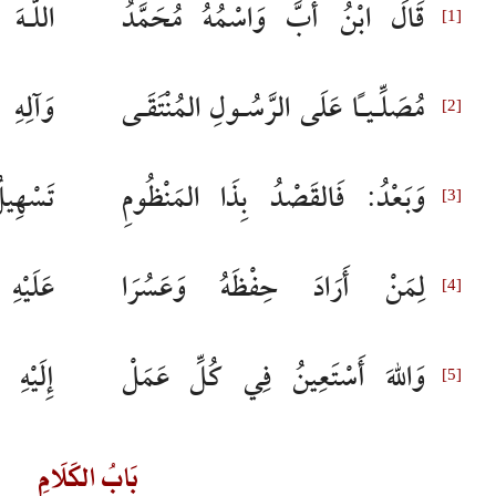
قَالَ ابْنُ أُبَّ وَاسْمُهُ مُحَمَّدُ
اللَّـهَ
مُصَلِّـياً عَلَى الرَّسُـولِ المُنْتَقَـى
وَآلِه
وَبَعْدُ: فَالقَصْدُ بِذَا المَنْظُومِ
تَسْهِي
لِمَنْ أَرَادَ حِفْظَهُ وَعَسُرَا
عَلَيْه
وَاللهَ أَسْتَعِينُ فِي كُلِّ عَمَلْ
إِلَيْه
بَابُ الكَلَامِ