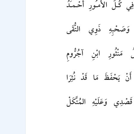
 فِي كُـلِّ الأُمـُورِ أَحْـمـَدُ
ِ وَصَحْبِهِ ذَوِي التُّقَى
لُ مَنْثُورِ ابْنِ آجُرُّومِ
ِ أَنْ يَحْفَظَ مَا قَدْ نُثِرَا
ِ قَصْدِي وَعَلَيْهِ المُتَّكَلْ