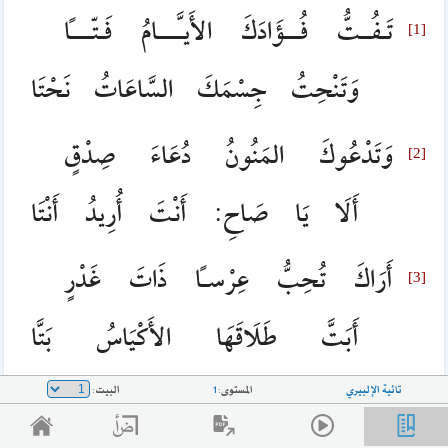
تَـفُــتُّ فُـــؤَادَكَ الأَيـَّــــامُ فَـتّـــاً
وَتَنْحِتُ جِسْمَكَ السَّاعَاتُ نَحْتَا
وَتَدْعُوكَ المَنُونُ دُعَاءَ صِدْقٍ
أَلَا يَا صَاحِ: أَنْتَ أُرِيدُ أَنْتَا
أَرَاكَ تُحِبُّ عِرْساً ذَاتَ غَدْرٍ
أَبَتَّ طَلَاقَهَا الأَكْيَاسُ بَتَّا
تائية الإلبيري
المستوى:
1
البيت:
تَنَامُ الدَّهْرَ وَيْحَكَ فِي غَطِيطٍ