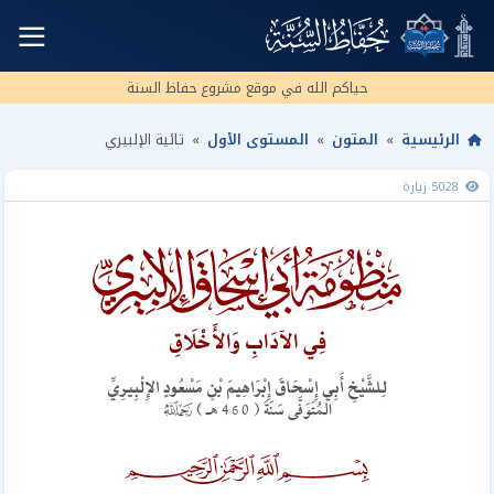
☰
حياكم الله في
موقع
مشروع حفاظ السنة
الرئيسية
»
المتون
»
المستوى الأول
»
تائية الإلبيري
5028 زيارة
فِي الآدَابِ وَالأَخْلَاقِ
لِلشَّيْخِ أَبِي إِسْحَاقَ إِبْرَاهِيمَ بْنِ مَسْعُودٍ الإِلْبِيرِيِّ
$
المُتَوَفَّى سَنَةَ ( 460 هـ )