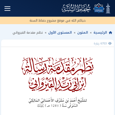
☰
حياكم الله في
موقع
مشروع حفاظ السنة
الرئيسية
»
المتون
»
المستوى الأول
»
نظم مقدمة القيرواني
6703 زيارة
للشَّيْخِ أَحْمَدَ بْنِ مُشَرَّفٍ الأَحْسَائِيِّ المَالِكِيِّ
$
المُتَوَفَّى سَنَةَ ( 1285 هـ )