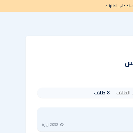
سنة
على الانترنت
س
الطلاب:
8 طلاب
2038 زيارة