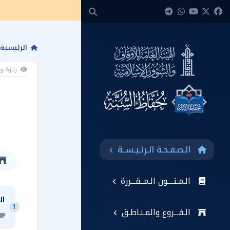
الرئيسية
زيارة و
الـصـفـحـة الـرئـيـســة
الـمـتــــون الـمــقـــررة
ال
1
الـفـــروع والمـنـاطـق