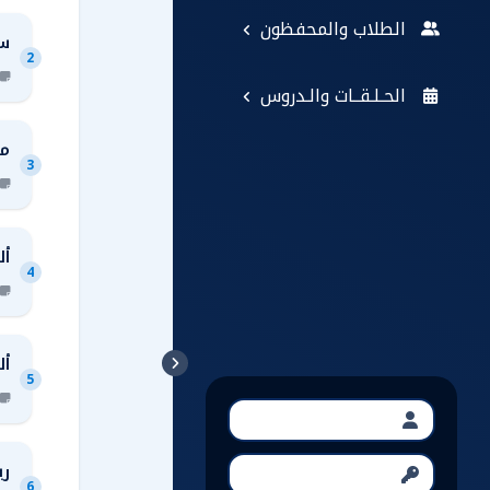
الطلاب والمحفظون
سل
2
الحـلـقــات والـدروس
مخ
3
أل
4
أل
5
ري
6