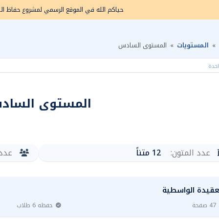
حياكم الله في
ال
موقع
الرسمي ل
مشروع حفاظ ال
»
المستويات
»
المستوى السادس
احدة
المستوى الساد
عدد المتون:
12 متناً
عدد 
عقيدة الواسطية
47 صفحة
حفظه 6 طلاب